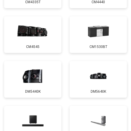
CM4335T
CM4440
CM4545
CM1530BT
DM5440K
DM5640K