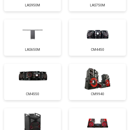
LAS950M
LAS750M
LAS650M
CM4450
CM4550
CM9940