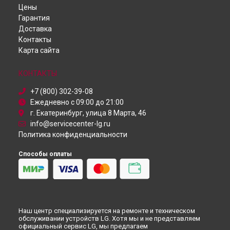
Цены
Робот-пылесос
Ремонт домашнего кинотеатра BH7530TB LG в
Иркутске
Гарантия
Пылесос
Ремонт домашнего кинотеатра BH7530TB LG в
Самаре
Доставка
Проектор
Ремонт домашнего кинотеатра BH7530TB LG в
Омске
Контакты
Посудомоечная машина
Ремонт домашнего кинотеатра BH7530TB LG в
Карта сайта
Монитор
Красноярске
Микроволновая печь
Ремонт домашнего кинотеатра BH7530TB LG в
Перми
Кондиционер
КОНТАКТЫ
Ремонт домашнего кинотеатра BH7530TB LG в
Ульяновске
Камера видеонаблюдения
Ремонт домашнего кинотеатра BH7530TB LG в
Кирове
+7 (800) 302-39-08
Ремонт домашнего кинотеатра BH7530TB LG в
Ежедневно с 09:00 до 21:00
Москве
г. Екатеринбург, улица 8 Марта, 46
Ремонт домашнего кинотеатра BH7530TB LG в
Санкт-
Петербурге
info@servicecenter-lg.ru
Политика конфиденциальности
Способы оплаты
Наш центр специализируется на ремонте и техническом
обслуживании устройств LG. Хотя мы и не представляем
официальный сервис LG, мы предлагаем