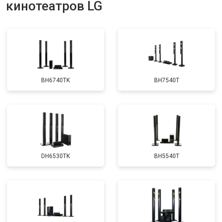
кинотеатров LG
BH6740TK
BH7540T
DH6530TK
BH5540T