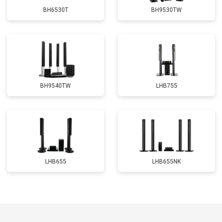
BH6530T
BH9530TW
BH9540TW
LHB755
LHB655
LHB655NK