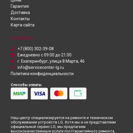
Цены
Робот-пылесос
Ремонт домашнего кинотеатра BH7540T LG в
Иркутске
Гарантия
Пылесос
Ремонт домашнего кинотеатра BH7540T LG в
Самаре
Доставка
Проектор
Ремонт домашнего кинотеатра BH7540T LG в
Омске
Контакты
Посудомоечная машина
Ремонт домашнего кинотеатра BH7540T LG в
Красноярске
Карта сайта
Монитор
Ремонт домашнего кинотеатра BH7540T LG в
Перми
Микроволновая печь
Ремонт домашнего кинотеатра BH7540T LG в
Ульяновске
Кондиционер
КОНТАКТЫ
Ремонт домашнего кинотеатра BH7540T LG в
Кирове
Камера видеонаблюдения
+7 (800) 302-39-08
Ремонт домашнего кинотеатра BH7540T LG в
Москве
Ежедневно с 09:00 до 21:00
Ремонт домашнего кинотеатра BH7540T LG в
Санкт-
г. Екатеринбург, улица 8 Марта, 46
Петербурге
info@servicecenter-lg.ru
Политика конфиденциальности
Способы оплаты
Наш центр специализируется на ремонте и техническом
обслуживании устройств LG. Хотя мы и не представляем
официальный сервис LG, мы предлагаем
высококачественные услуги постгарантийного ремонта,