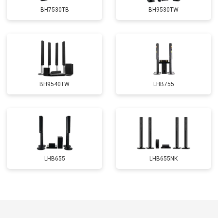
BH7530TB
BH9530TW
BH9540TW
LHB755
LHB655
LHB655NK