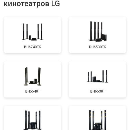
кинотеатров LG
BH6740TK
DH6530TK
BH5540T
BH6530T