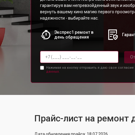
гарантируя вам непревзойденный звук и изоб
вернуть вашему кино магию первого просмотра
надежности - выбирайте нас.
Экспрес1 ремонт в
Гарант
день обращения
От
Нажимая на кнопку отправить я даю свое согласие
данных.
Прайс-лист на ремонт
Дата обновления прайса: 18.07.2026