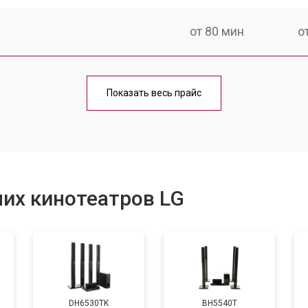
от 80 мин
о
овление)
от 100 мин
о
Показать весь прайс
от 80 мин
о
от 80 мин
о
их кинотеатров LG
от 60 мин
о
DH6530TK
BH5540T