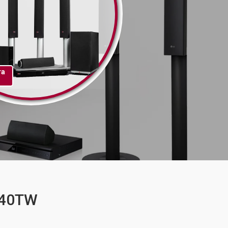
та
540TW