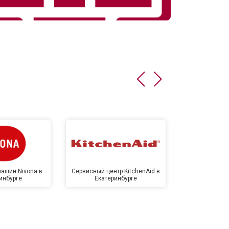
ашин Nivona в
Сервисный центр KitchenAid в
Сервисный 
инбурге
Екатеринбурге
Екате