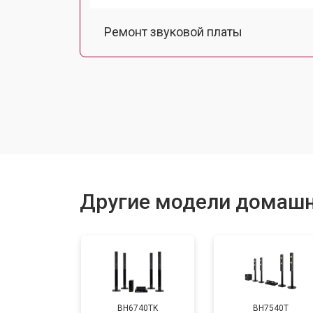
Ремонт звуковой платы
Ремонт платы управления (восстан
Замена динамика
Ремонт блока питания
Другие модели домашн
Ремонт Bluetooth-систем
BH6740TK
BH7540T