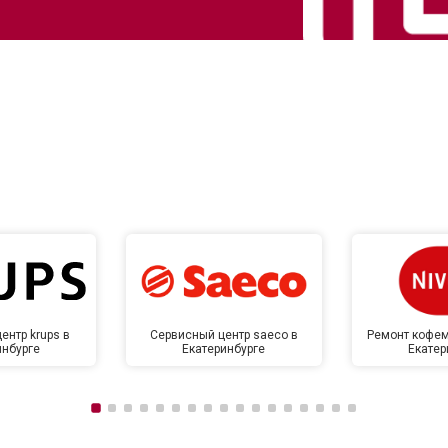
ентр krups в
Сервисный центр saeco в
Ремонт кофем
инбурге
Екатеринбурге
Екатер