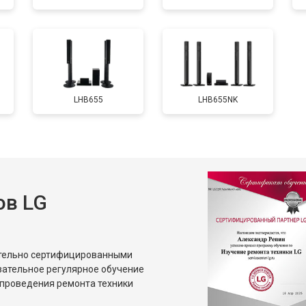
LHB655
LHB655NK
ов LG
ительно сертифицированными
зательное регулярное обучение
проведения ремонта техники