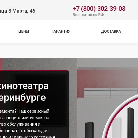
+7 (800) 302-39-08
ица 8 Марта, 46
Бесплатно по РФ
ЦЕНЫ
ГАРАНТИЯ
ДОСТАВКА
кинотеатра
еринбурге
емонта? Наш сервисный
Мы специализируемся на
тво обслуживания и
беспечат, чтобы каждая
 до идеального состояния,