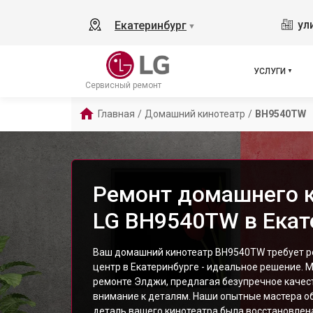
ул
Екатеринбург
▼
УСЛУГИ
Сервисный ремонт
Главная
/
Домашний кинотеатр
/
BH9540TW
Ремонт домашнего 
LG BH9540TW в Екат
Ваш домашний кинотеатр BH9540TW требует р
центр в Екатеринбурге - идеальное решение. 
ремонте Элджи, предлагая безупречное качес
внимание к деталям. Наши опытные мастера о
деталь вашего кинотеатра была восстановлена