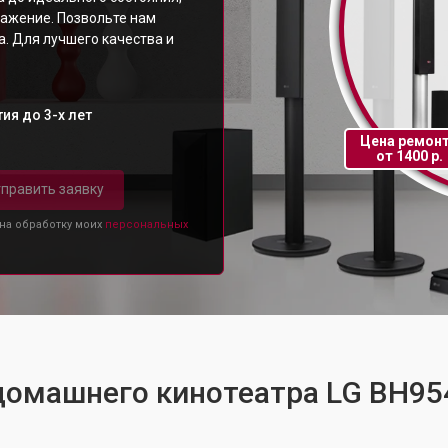
ражение. Позвольте нам
. Для лучшего качества и
ия до 3-х лет
Цена ремон
от 1400 р.
править заявку
 на обработку моих
персональных
 домашнего кинотеатра LG BH9