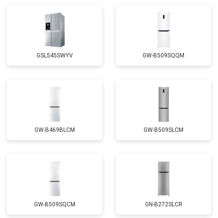
Замена реле
от 2550 ₽
Заказать
Устранение утечки хладагента
от 1900 ₽
Заказать
GSL545SWYV
GW-B509SQQM
GW-B469BLCM
GW-B509SLCM
GW-B509SQCM
GN-B272SLCR