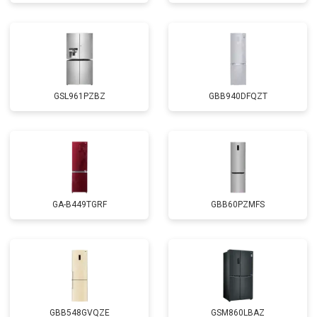
GSL961PZBZ
GBB940DFQZT
GA-B449TGRF
GBB60PZMFS
GBB548GVQZE
GSM860LBAZ