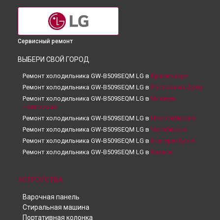
Сервисный ремонт
ВЫБЕРИ СВОЙ ГОРОД
Ремонт холодильника GW-B509SEQM LG в
Краснодаре
Ремонт холодильника GW-B509SEQM LG в
Ростове-на-Дону
Ремонт холодильника GW-B509SEQM LG в
Нижнем
Новгороде
Ремонт холодильника GW-B509SEQM LG в
Новосибирске
Ремонт холодильника GW-B509SEQM LG в
Челябинске
Ремонт холодильника GW-B509SEQM LG в
Екатеринбурге
Ремонт холодильника GW-B509SEQM LG в
Казани
Ремонт холодильника GW-B509SEQM LG в
Уфе
Ремонт холодильника GW-B509SEQM LG в
Воронеже
УСТРОЙСТВА
Ремонт холодильника GW-B509SEQM LG в
Волгограде
Варочная панель
Ремонт холодильника GW-B509SEQM LG в
Барнауле
Стиральная машина
Ремонт холодильника GW-B509SEQM LG в
Ижевске
Портативная колонка
Ремонт холодильника GW-B509SEQM LG в
Тольятти