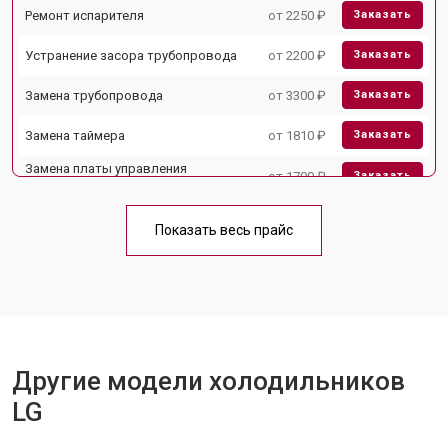
Ремонт испарителя
от 2250 ₽
Заказать
Устранение засора трубопровода
от 2200 ₽
Заказать
Замена трубопровода
от 3300 ₽
Заказать
Замена таймера
от 1810 ₽
Заказать
Замена платы управления
от 1700 ₽
Заказать
(мат.платы, мейн платы)
Ремонт/замена датчика
от 2550 ₽
Заказать
температуры
Показать весь прайс
Замена термостата
от 1700 ₽
Заказать
Замена дефростера
от 4750 ₽
Заказать
Замена мотор-компрессора
от 3650 ₽
Заказать
Другие модели холодильников
Замена нагревателя испарителя
от 2550 ₽
Заказать
LG
Замена нагревателя оттайки
от 2300 ₽
Заказать