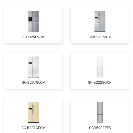
GSP325PVCV
GSB325PVQV
GC-B207GLQV
GN-B222SQCR
GC-B207GEQV
GBB59PZPFS