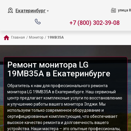
Екатеринбург
улица 8
▼
+7 (800) 302-39-08
Главная
/
Монитор
/
19MB35A
Ремонт монитора LG
19MB35A в Екатеринбурге
Обратитесь к нам для профессионального ремонта
монитора LG 19MB35A в Екатеринбурге. Наш сервисный
центр предлагает комплексные услуги по восстановлению
и улучшению работы вашего монитора Элджи. Мы
используем только современное оборудование и
сертифицированные комплектующие, что обеспечивает
высокое качество ремонта и долговечность вашего
устройства. Наши мастера – это опытные профессионалы,