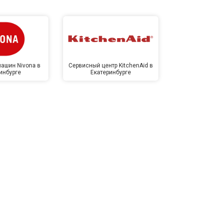
ашин Nivona в
Сервисный центр KitchenAid в
Сервисный 
инбурге
Екатеринбурге
Екате