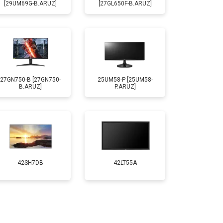
[29UM69G-B.ARUZ]
[27GL650F-B.ARUZ]
27GN750-B [27GN750-
25UM58-P [25UM58-
B.ARUZ]
P.ARUZ]
42SH7DB
42LT55A