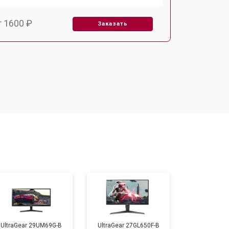
т 1600 ₽
Заказать
т 2500 ₽
Заказать
UltraGear 29UM69G-B
UltraGear 27GL650F-B