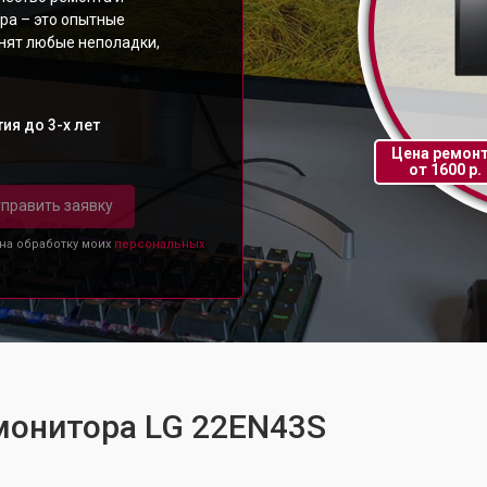
ра – это опытные
анят любые неполадки,
ия до 3-х лет
Цена ремон
от 1600 р.
править заявку
 на обработку моих
персональных
монитора LG 22EN43S