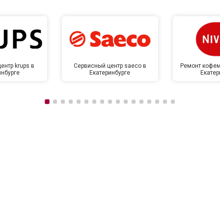
ентр krups в
Сервисный центр saeco в
Ремонт кофем
инбурге
Екатеринбурге
Екатер