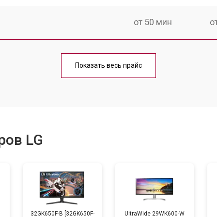
от 50 мин
о
от 80 мин
о
Показать весь прайс
ров LG
B
32GK650F-B [32GK650F-
UltraWide 29WK600-W