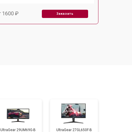
т 1600 ₽
Заказать
т 2500 ₽
Заказать
UltraGear 29UM69G-B
UltraGear 27GL650F-B