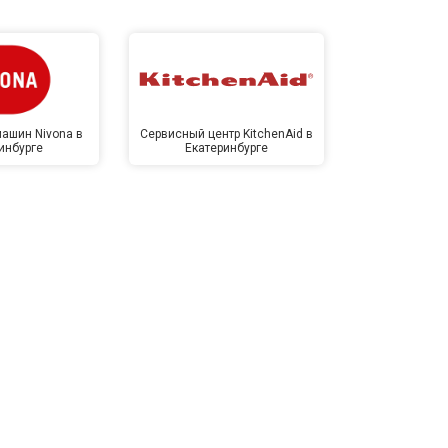
ашин Nivona в
Сервисный центр KitchenAid в
Сервисный 
инбурге
Екатеринбурге
Екате