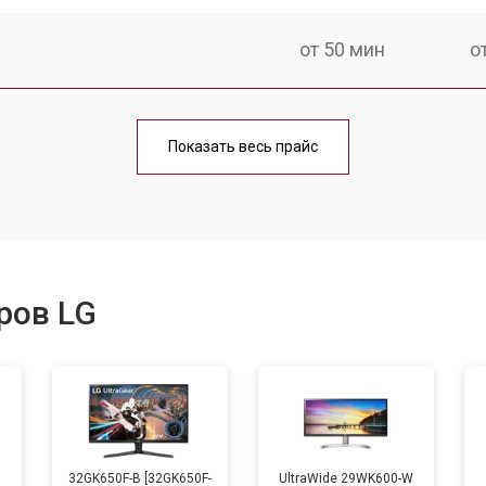
от 50 мин
о
от 80 мин
о
Показать весь прайс
ров LG
B
32GK650F-B [32GK650F-
UltraWide 29WK600-W