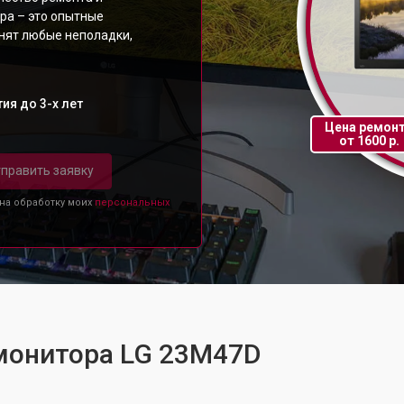
ра – это опытные
анят любые неполадки,
ия до 3-х лет
Цена ремон
от 1600 р.
править заявку
 на обработку моих
персональных
 монитора LG 23M47D