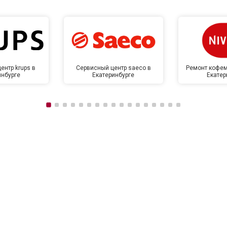
ентр krups в
Сервисный центр saeco в
Ремонт кофем
инбурге
Екатеринбурге
Екатер