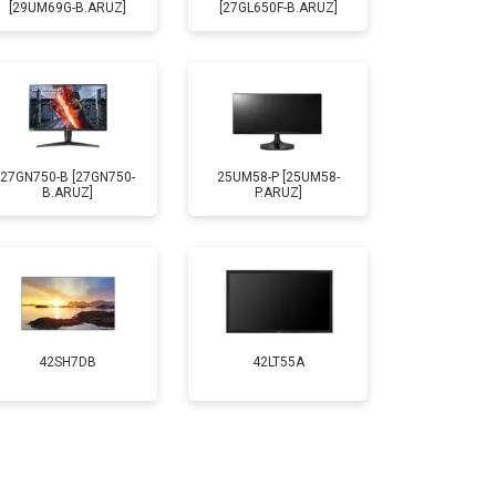
[29UM69G-B.ARUZ]
[27GL650F-B.ARUZ]
27GN750-B [27GN750-
25UM58-P [25UM58-
B.ARUZ]
P.ARUZ]
42SH7DB
42LT55A