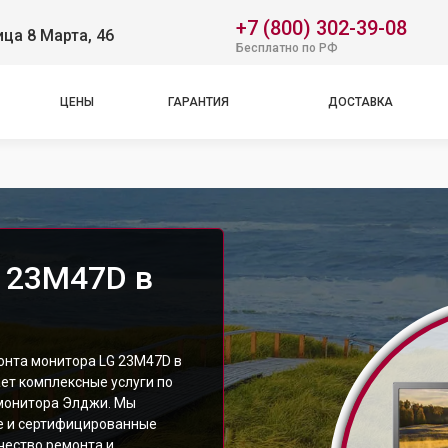
+7 (800) 302-39-08
ица 8 Марта, 46
Бесплатно по РФ
ЦЕНЫ
ГАРАНТИЯ
ДОСТАВКА
 23M47D в
онта монитора LG 23M47D в
ет комплексные услуги по
монитора Элджи. Мы
е и сертифицированные
чество ремонта и