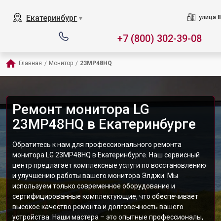
Екатеринбург
улица 8
▼
+7 (800) 302-39-08
Главная
/
Монитор
/
23MP48HQ
Ремонт монитора LG
23MP48HQ в Екатеринбурге
Обратитесь к нам для профессионального ремонта
монитора LG 23MP48HQ в Екатеринбурге. Наш сервисный
центр предлагает комплексные услуги по восстановлению
и улучшению работы вашего монитора Элджи. Мы
используем только современное оборудование и
сертифицированные комплектующие, что обеспечивает
высокое качество ремонта и долговечность вашего
устройства. Наши мастера – это опытные профессионалы,