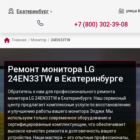
Екатеринбург
улица 8
▼
+7 (800) 302-39-08
Главная
/
Монитор
/
24EN33TW
Ремонт монитора LG
24EN33TW в Екатеринбурге
Обратитесь к нам для профессионального ремонта
монитора LG 24EN33TW в Екатеринбурге. Наш сервисный
центр предлагает комплексные услуги по восстановлению
и улучшению работы вашего монитора Элджи. Мы
используем только современное оборудование и
сертифицированные комплектующие, что обеспечивает
высокое качество ремонта и долговечность вашего
устройства. Наши мастера – это опытные профессионалы,