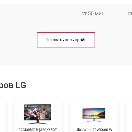
от 50 мин
о
от 80 мин
о
Показать весь прайс
ров LG
B
32GK650F-B [32GK650F-
UltraWide 29WK600-W