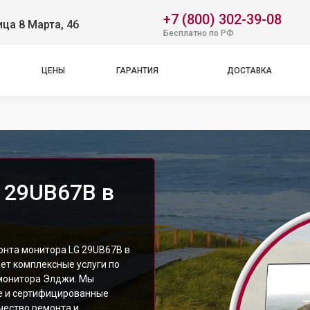
+7 (800) 302-39-08
ица 8 Марта, 46
Бесплатно по РФ
ЦЕНЫ
ГАРАНТИЯ
ДОСТАВКА
 29UB67B в
онта монитора LG 29UB67B в
ет комплексные услуги по
монитора Элджи. Мы
е и сертифицированные
чество ремонта и