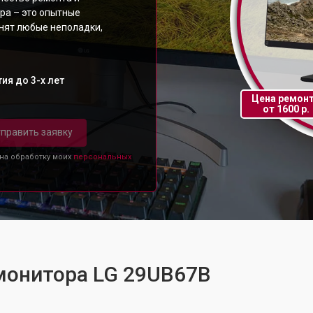
ра – это опытные
анят любые неполадки,
ия до 3-х лет
Цена ремон
от 1600 р.
править заявку
 на обработку моих
персональных
монитора LG 29UB67B