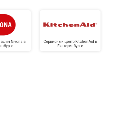
ашин Nivona в
Сервисный центр KitchenAid в
Сервисный 
инбурге
Екатеринбурге
Екате