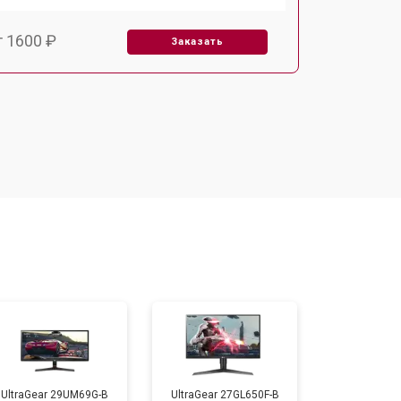
т 1600 ₽
Заказать
т 2500 ₽
Заказать
UltraGear 29UM69G-B
UltraGear 27GL650F-B