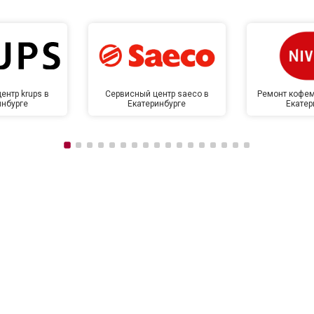
ентр krups в
Сервисный центр saeco в
Ремонт кофем
инбурге
Екатеринбурге
Екатер