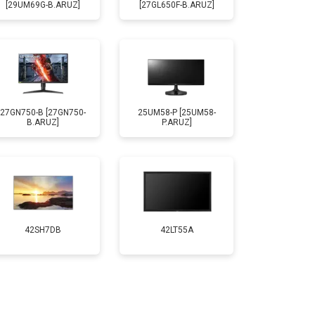
[29UM69G-B.ARUZ]
[27GL650F-B.ARUZ]
27GN750-B [27GN750-
25UM58-P [25UM58-
B.ARUZ]
P.ARUZ]
42SH7DB
42LT55A