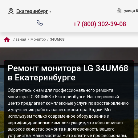
Екатеринбург
улица 8
▼
+7 (800) 302-39-08
Главная
/
Монитор
/
34UM68
Ремонт монитора LG 34UM68
в Екатеринбурге
Обратитесь к нам для профессионального ремонта
монитора LG 34UM68 в Екатеринбурге. Наш сервисный
центр предлагает комплексные услуги по восстановлению
и улучшению работы вашего монитора Элджи. Мы
используем только современное оборудование и
сертифицированные комплектующие, что обеспечивает
высокое качество ремонта и долговечность вашего
устройства. Наши мастера – это опытные профессионалы,