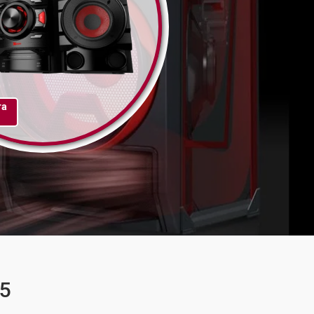
та
45