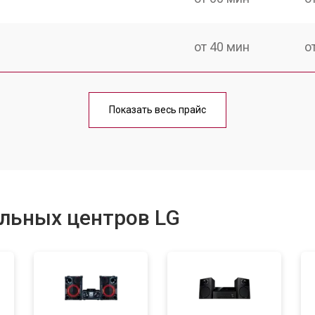
от 40 мин
о
от 60 мин
о
Показать весь прайс
от 40 мин
о
от 60 мин
о
льных центров LG
от 40 мин
о
от 60 мин
о