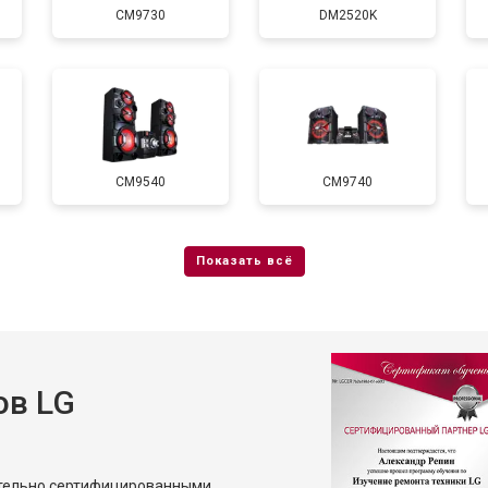
CM9730
DM2520K
от 40 мин
о
CM9540
CM9740
ов LG
ительно сертифицированными