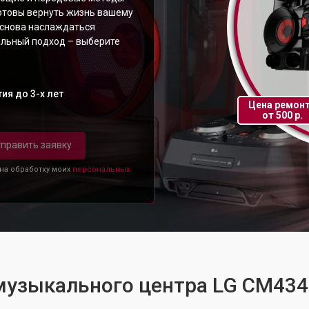
отовы вернуть жизнь вашему
 снова наслаждаться
льный подход – выберите
ия до 3-х лет
Цена ремон
от 500 р.
править заявку
 на обработку моих
персональных
 музыкального центра LG CM43