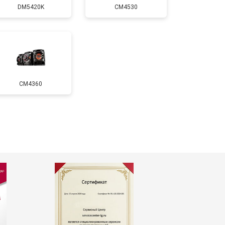
DM5420K
CM4530
т 500 ₽
Заказать
CM4360