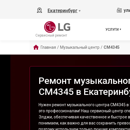
ул
Екатеринбург
▼
УСЛУГИ
Сервисный ремонт
Главная
/
Музыкальный центр
/
CM4345
Ремонт музыкальног
CM4345 в Екатеринб
Нужен ремонт музыкального центра CM4345 в 
это профессионалам! Наш сервисный центр сп
Элджи, обеспечивая качественное и быстрое 
понимаем, как важно для вас сохранить превос
поэтому используем только лучшие комплект