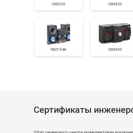
CM2520
CM4330
Замена кнопок
RBD154K
CM4350
Сертификаты инженер
Штат сервисного центра укомплектован исключ