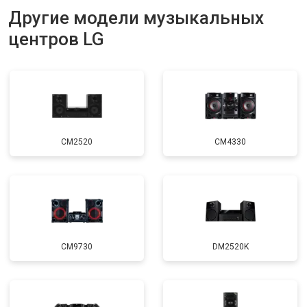
Другие модели музыкальных
центров LG
CM2520
CM4330
CM9730
DM2520K