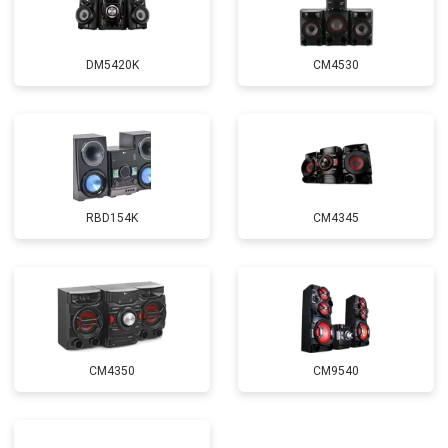
DM5420K
CM4530
RBD154K
CM4345
CM4350
CM9540