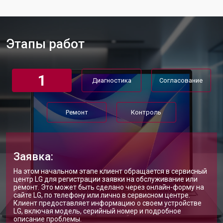
Замена аккумулятора
от 1200 ₽
Заказать
Замена материнской платы
от 2300 ₽
Заказать
Этапы работ
Замена матрицы ноутбука LG
от 2300 ₽
Заказать
Замена Wi-Fi ноутбука LG
от 2200 ₽
Заказать
1
Диагностика
Согласование
Ремонт цепи питания
от 3500 ₽
Заказать
Замена USB порта
от 2200 ₽
Заказать
Ремонт
Контроль
Замена звуковой карты
от 1700 ₽
Заказать
Замена кулера ноутбука LG
от 2600 ₽
Заказать
Заявка:
Замена микрофона
от 2600 ₽
Заказать
На этом начальном этапе клиент обращается в сервисный
центр LG для регистрации заявки на обслуживание или
Замена оперативной памяти
от 1100 ₽
Заказать
ремонт. Это может быть сделано через онлайн-форму на
сайте LG, по телефону или лично в сервисном центре.
Клиент предоставляет информацию о своем устройстве
Прошивка BIOS ноутбука LG
от 1500 ₽
Заказать
LG, включая модель, серийный номер и подробное
описание проблемы.