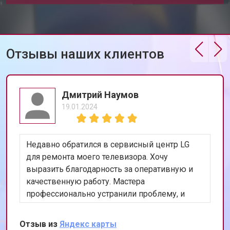
Замена северного моста
от 3500 ₽
Заказать
Ремонт петель ноутбука LG
от 3990 ₽
Заказать
Отзывы наших клиентов
Дмитрий Наумов
19.01.2024
Недавно обратился в сервисный центр LG
для ремонта моего телевизора. Хочу
выразить благодарность за оперативную и
качественную работу. Мастера
профессионально устранили проблему, и
теперь мой телевизор работает безупречно.
Особенно порадовало, что ремонт был
Отзыв из
Яндекс карты