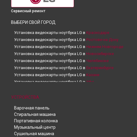
Сервисный ремонт
ВЫБЕРИ СВОЙ ГОРОД
Установка видеокарты ноутбука LG в
Краснодаре
Установка видеокарты ноутбука LG в
Ростове-на-Дону
Установка видеокарты ноутбука LG в
Нижнем Новгороде
Установка видеокарты ноутбука LG в
Новосибирске
Установка видеокарты ноутбука LG в
Челябинске
Установка видеокарты ноутбука LG в
Екатеринбурге
Установка видеокарты ноутбука LG в
Казани
Установка видеокарты ноутбука LG в
Уфе
Установка видеокарты ноутбука LG в
Воронеже
Установка видеокарты ноутбука LG в
Волгограде
УСТРОЙСТВА
Установка видеокарты ноутбука LG в
Барнауле
Варочная панель
Установка видеокарты ноутбука LG в
Ижевске
Стиральная машина
Установка видеокарты ноутбука LG в
Тольятти
Портативная колонка
Установка видеокарты ноутбука LG в
Ярославле
Музыкальный центр
Установка видеокарты ноутбука LG в
Саратове
Сушильная машина