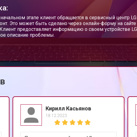
ка:
от 60 мин
о
 начальном этапе клиент обращается в сервисный центр LG
онт. Это может быть сделано через онлайн-форму на сайте 
 Клиент предоставляет информацию о своем устройстве LG
ое описание проблемы.
от 110 мин
о
от 50 мин
о
ов
от 90 мин
о
от 40 мин
о
Кирилл Касьянов
18.12.2023
от 80 мин
о