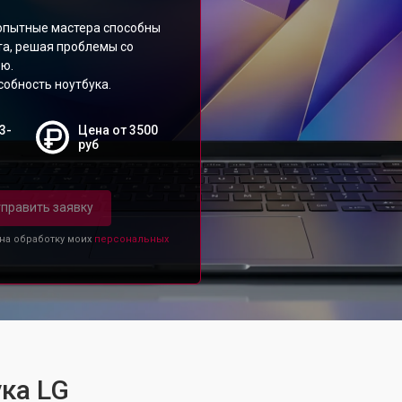
опытные мастера способны
та, решая проблемы со
ю.
обность ноутбука.
3-
Цена от 3500
руб
править заявку
 на обработку моих
персональных
ка LG