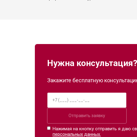
Замена оперативной памяти
Прошивка BIOS ноутбука LG
Ремонт петель ноутбука LG
Нужна консультация
Закажите бесплатную консультацию
Отправить заявку
Нажимая на кнопку отправить я даю св
персональных данных.