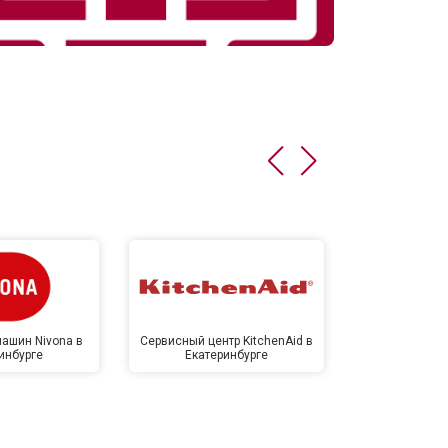
ашин Nivona в
Сервисный центр KitchenAid в
Сервисный 
инбурге
Екатеринбурге
Екате