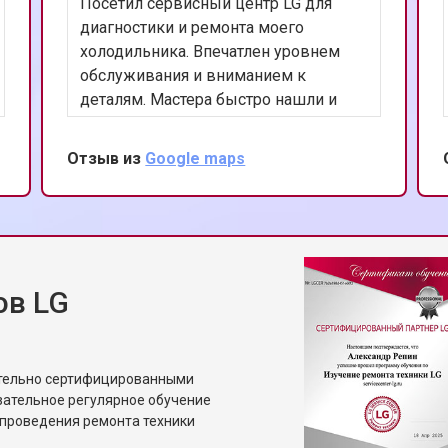
Посетил сервисный центр LG для
от 50 мин
о
диагностики и ремонта моего
холодильника. Впечатлен уровнем
обслуживания и вниманием к
от 70 мин
о
деталям. Мастера быстро нашли и
устранили проблему, а также
предоставили полезные советы по
Отзыв из
Google maps
от 70 мин
о
уходу за устройством. Ценю ваш
профессионализм и рекомендую
данный сервис.
от 70 мин
о
ов LG
от 50 мин
о
от 80 мин
о
ительно сертифицированными
зательное регулярное обучение
проведения ремонта техники
от 60 мин
о