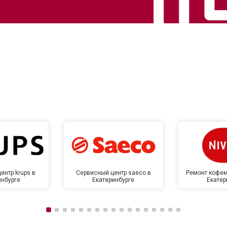
ентр krups в
Сервисный центр saeco в
Ремонт кофем
инбурге
Екатеринбурге
Екатер