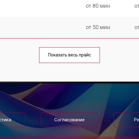
от 80 мин
о
от 50 мин
о
от 100 мин
о
Показать весь прайс
от 60 мин
о
от 80 мин
о
от 40 мин
о
стика
Согласование
Р
от 80 мин
о