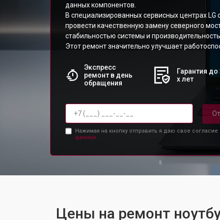
данных компонентов.
В специализированных сервисных центрах LG 
провести качественную замену северного мос
стабильностью системы и производительность
Этот ремонт значительно улучшает работоспос
Экспресс
Гарантия до 
ремонт в день
х лет
обращения
От
Нажимая на кнопку отправить я даю свое согласие
данных.
Цены на ремонт ноутбу