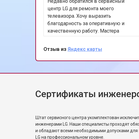
Недавно обратился в сервисный
Замена матрицы ноутбука LG
центр LG для ремонта моего
телевизора. Хочу выразить
благодарность за оперативную и
Замена Wi-Fi ноутбука LG
качественную работу. Мастера
профессионально устранили
проблему, и теперь мой телевизор
Отзыв из
Яндекс карты
Ремонт цепи питания
работает безупречно. Особенно
порадовало, что ремонт был
выполнен в тот же день. Спасибо за
Замена USB порта
вашу работу!
Сертификаты инженер
Замена звуковой карты
Замена кулера ноутбука LG
Штат сервисного центра укомплектован исключ
инженерами LG. Наши специалисты проходят обя
и обладают всеми необходимыми допусками для 
Замена микрофона
LG на профессиональном уровне.