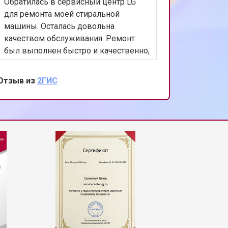
Обратилась в сервисный центр LG
т 2300 ₽
Заказать
для ремонта моей стиральной
машины. Осталась довольна
качеством обслуживания. Ремонт
т 2200 ₽
Заказать
был выполнен быстро и качественно,
а персонал был очень вежлив и
отзывчив. Спасибо за вашу помощь и
Отзыв из
2ГИС
т 3500 ₽
Заказать
внимание к клиентам!
т 2200 ₽
Заказать
т 1700 ₽
Заказать
т 2600 ₽
Заказать
т 2600 ₽
Заказать