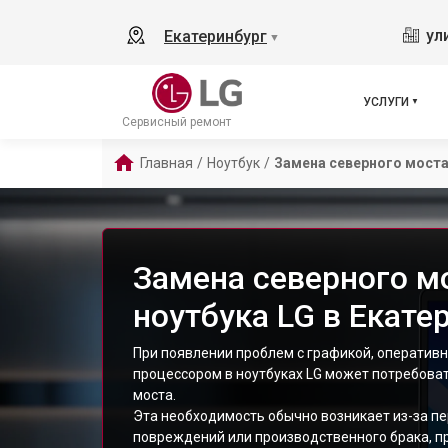
ул
Екатеринбург
▼
УСЛУГИ
Сервисный ремонт
Главная
/
Ноутбук
/
Замена северного мост
Замена северного м
ноутбука LG в Екате
При появлении проблем с графикой, оператив
процессором в ноутбуках LG может потребова
моста.
Эта необходимость обычно возникает из-за пе
повреждений или производственного брака, п