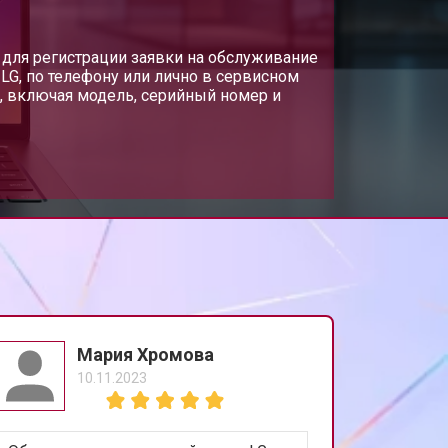
т 3300 ₽
 для регистрации заявки на обслуживание
Заказать
LG, по телефону или лично в сервисном
, включая модель, серийный номер и
т 3800 ₽
Заказать
т 1500 ₽
Заказать
т 2900 ₽
Заказать
т 1200 ₽
Заказать
Мария Хромова
10.11.2023
т 2300 ₽
Заказать