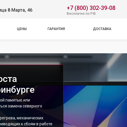
+7 (800) 302-39-08
ица 8 Марта, 46
Бесплатно по РФ
ЦЕНЫ
ГАРАНТИЯ
ДОСТАВКА
а
оста
ринбурге
ной памятью или
ться замена северного
регрева, механических
риводящих к сбоям в работе