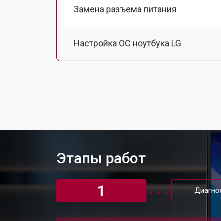
Замена разъема питания
Настройка ОС ноутбука LG
Ремонт южного моста
Замена шлейфа ноутбука LG
Ремонт вебкамеры
Этапы работ
Установка драйверов Windows
1
Диагно
Ремонт мультиконтроллера