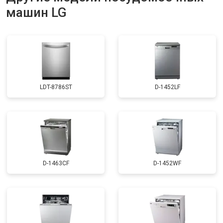
машин LG
Ремонт или замена пружины дверцы
от 1200 ₽
Заказать
Замена платы сенсорного
от 1100 ₽
Заказать
управления
Замена водоприёмника
от 2450 ₽
Заказать
Замена панели управления
от 1550 ₽
Заказать
LDT-8786ST
D-1452LF
Замена блока управления
от 2000 ₽
Заказать
Замена ТЭН
от 1750 ₽
Заказать
Ремонт/замена датчика
от 1590 ₽
Заказать
температуры
Замена замка
от 1600 ₽
Заказать
D-1463CF
D-1452WF
Ремонт электропроводки
от 1250 ₽
Заказать
Замена шнура питания
от 1000 ₽
Заказать
Корпусный ремонт (замена резинок,
от 850 ₽
Заказать
креплений, кнопок)