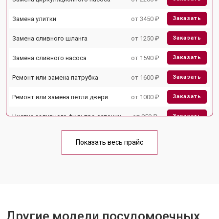
Замена улитки
от 3450 ₽
Заказать
Замена сливного шланга
от 1250 ₽
Заказать
Замена сливного насоса
от 1590 ₽
Заказать
Ремонт или замена патрубка
от 1600 ₽
Заказать
Ремонт или замена петли двери
от 1000 ₽
Заказать
Чистка заливного фильтра-сеточки
от 850 ₽
Заказать
Ремонт циркуляционного насоса
от 2200 ₽
Заказать
Показать весь прайс
Ремонт теплообменника
от 2000 ₽
Заказать
Ремонт стакана моечного бака
от 1600 ₽
Заказать
Ремонт механизма замка
от 1200 ₽
Заказать
Ремонт или замена системы защиты
Другие модели посудомоечных
от 1800 ₽
Заказать
от протечек