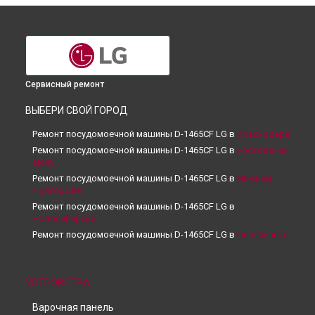
Сервисный ремонт
ВЫБЕРИ СВОЙ ГОРОД
Ремонт посудомоечной машины D-1465CF LG в
Краснодаре
Ремонт посудомоечной машины D-1465CF LG в
Ростове-на-
Дону
Ремонт посудомоечной машины D-1465CF LG в
Нижнем
Новгороде
Ремонт посудомоечной машины D-1465CF LG в
Новосибирске
Ремонт посудомоечной машины D-1465CF LG в
Челябинске
Ремонт посудомоечной машины D-1465CF LG в
Екатеринбурге
Ремонт посудомоечной машины D-1465CF LG в
Казани
УСТРОЙСТВА
Ремонт посудомоечной машины D-1465CF LG в
Уфе
Варочная панель
Ремонт посудомоечной машины D-1465CF LG в
Воронеже