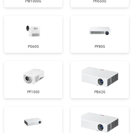
PW1000G
PH550G
PG60G
PF80G
PF1500
PB62G